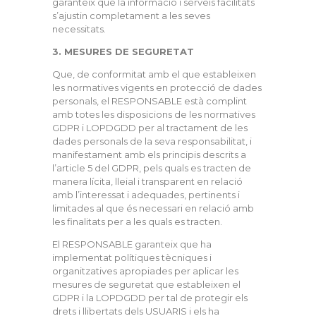
garanteix que la informació i serveis facilitats
s’ajustin completament a les seves
necessitats.
3. MESURES DE SEGURETAT
Que, de conformitat amb el que estableixen
les normatives vigents en protecció de dades
personals, el RESPONSABLE està complint
amb totes les disposicions de les normatives
GDPR i LOPDGDD per al tractament de les
dades personals de la seva responsabilitat, i
manifestament amb els principis descrits a
l’article 5 del GDPR, pels quals es tracten de
manera lícita, lleial i transparent en relació
amb l’interessat i adequades, pertinents i
limitades al que és necessari en relació amb
les finalitats per a les quals es tracten.
El RESPONSABLE garanteix que ha
implementat polítiques tècniques i
organitzatives apropiades per aplicar les
mesures de seguretat que estableixen el
GDPR i la LOPDGDD per tal de protegir els
drets i llibertats dels USUARIS i els ha