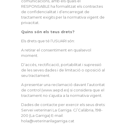
comunicacions, amb els quals el
RESPONSABLE ha formalitzat els contractes
de confidencialitat i d’encarregat de
tractament exigits per la normativa vigent de
privacitat.
Quins són els teus drets?
Els drets que té l’USUARI són:
A retirar el consentiment en qualsevol
moment.
D’accés, rectificació, portabilitat i supressió
de les seves dades i de limitació o oposició al
seu tractament.
A presentar una reclamació davant l’autoritat
de control (www.aepd.es) si considera que el
tractament no s’ajusta a la normativa vigent.
Dades de contacte per exercir els seus drets:
Servei veterinari La Garriga. C/ Calàbria, 198-
200 (La Garriga) E-mail:
hola@veterinarilagarriga.cat