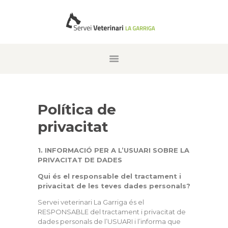
INICI
QUI SOM
EQUIP DE TREBALL
Política de
SERVEIS
privacitat
GALERIA D’IMATGES
RECORDA
1. INFORMACIÓ PER A L’USUARI SOBRE LA
PRIVACITAT DE DADES
CONTACTE
Qui és el responsable del tractament i
CATALÀ
privacitat de les teves dades personals?
ENGLISH
Servei veterinari La Garriga és el
RESPONSABLE del tractament i privacitat de
dades personals de l’USUARI i l’informa que