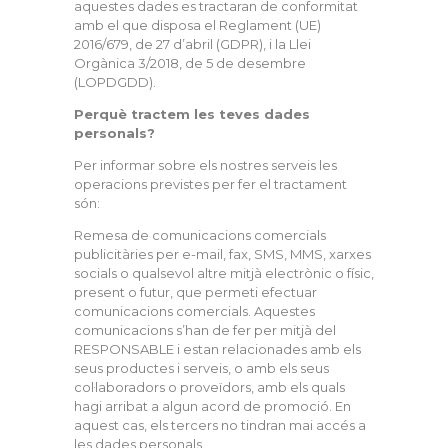
aquestes dades es tractaran de conformitat
amb el que disposa el Reglament (UE)
2016/679, de 27 d’abril (GDPR), i la Llei
Orgànica 3/2018, de 5 de desembre
(LOPDGDD).
Perquè tractem les teves dades
personals?
Per informar sobre els nostres serveis les
operacions previstes per fer el tractament
són:
Remesa de comunicacions comercials
publicitàries per e-mail, fax, SMS, MMS, xarxes
socials o qualsevol altre mitjà electrònic o físic,
present o futur, que permeti efectuar
comunicacions comercials. Aquestes
comunicacions s’han de fer per mitjà del
RESPONSABLE i estan relacionades amb els
seus productes i serveis, o amb els seus
col·laboradors o proveïdors, amb els quals
hagi arribat a algun acord de promoció. En
aquest cas, els tercers no tindran mai accés a
les dades personals.