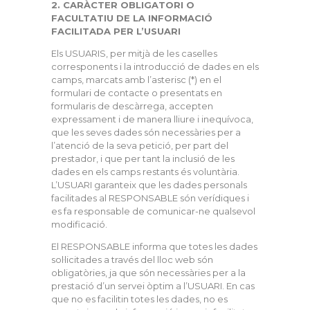
2. CARÀCTER OBLIGATORI O
FACULTATIU DE LA INFORMACIÓ
FACILITADA PER L’USUARI
Els USUARIS, per mitjà de les caselles
corresponents i la introducció de dades en els
camps, marcats amb l’asterisc (*) en el
formulari de contacte o presentats en
formularis de descàrrega, accepten
expressament i de manera lliure i inequívoca,
que les seves dades són necessàries per a
l’atenció de la seva petició, per part del
prestador, i que per tant la inclusió de les
dades en els camps restants és voluntària.
L’USUARI garanteix que les dades personals
facilitades al RESPONSABLE són verídiques i
es fa responsable de comunicar-ne qualsevol
modificació.
El RESPONSABLE informa que totes les dades
sol·licitades a través del lloc web són
obligatòries, ja que són necessàries per a la
prestació d’un servei òptim a l’USUARI. En cas
que no es facilitin totes les dades, no es