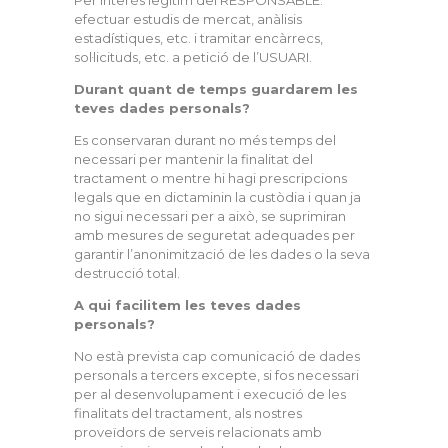
efectuar estudis de mercat, anàlisis
estadístiques, etc. i tramitar encàrrecs,
sol·licituds, etc. a petició de l’USUARI.
Durant quant de temps guardarem les
teves dades personals?
Es conservaran durant no més temps del
necessari per mantenir la finalitat del
tractament o mentre hi hagi prescripcions
legals que en dictaminin la custòdia i quan ja
no sigui necessari per a això, se suprimiran
amb mesures de seguretat adequades per
garantir l’anonimització de les dades o la seva
destrucció total.
A qui facilitem les teves dades
personals?
No està prevista cap comunicació de dades
personals a tercers excepte, si fos necessari
per al desenvolupament i execució de les
finalitats del tractament, als nostres
proveïdors de serveis relacionats amb