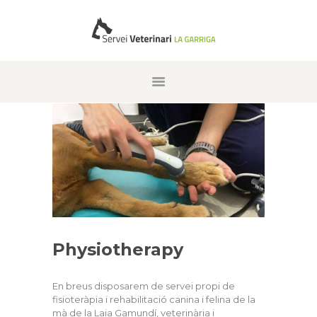
INDEX
WHO ARE WE
WORK TEAM
SERVICES
IMAGE GALLERY
DON’T FORGET THEM
CONTACT
Physiotherapy
CATALÀ
ENGLISH
En breus disposarem de servei propi de
fisioteràpia i rehabilitació canina i felina de la
mà de la Laia Gamundí, veterinària i