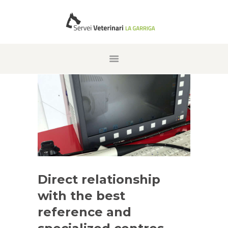
INDEX
WHO ARE WE
WORK TEAM
SERVICES
IMAGE GALLERY
DON’T FORGET THEM
CONTACT
Direct relationship
CATALÀ
with the best
ENGLISH
reference and