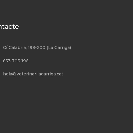
ntacte
C/ Calàbria, 198-200 (La Garriga)
653 703 196
hola@veterinarilagarriga.cat