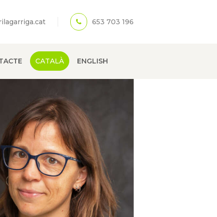
lagarriga.cat
653 703 196
TACTE
CATALÀ
ENGLISH