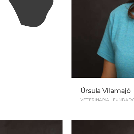
Úrsula Vilamajó
VETERINÀRIA I FUNDAD